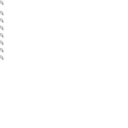
メニュー
医療脱毛
ヒゲ脱毛
美容点滴
ヒアルロン酸注射
スキンマリア
フェイシャル
マンジャロ・リベルサス
ニュース&ブログ
WEB予約