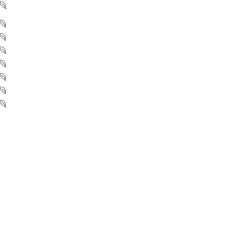
メニュー
医療脱毛
ヒゲ脱毛
美容点滴
ヒアルロン酸注射
スキンマリア
フェイシャル
マンジャロ・リベルサス
ニュース&ブログ
WEB予約