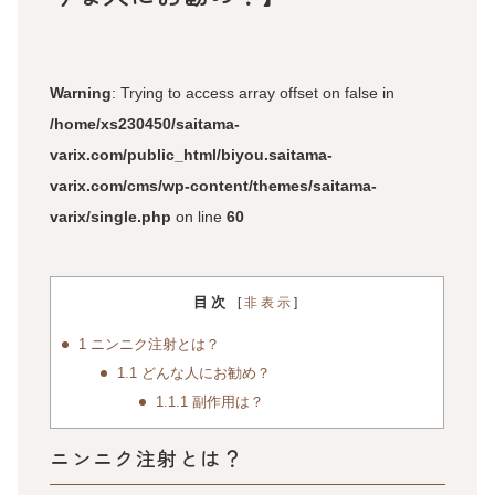
Warning
: Trying to access array offset on false in
/home/xs230450/saitama-
varix.com/public_html/biyou.saitama-
varix.com/cms/wp-content/themes/saitama-
varix/single.php
on line
60
目次
[
非表示
]
1
ニンニク注射とは？
1.1
どんな人にお勧め？
1.1.1
副作用は？
ニンニク注射とは？