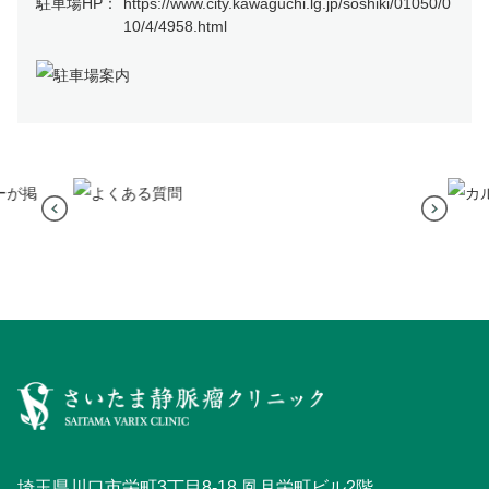
駐車場HP：
https://www.city.kawaguchi.lg.jp/soshiki/01050/0
10/4/4958.html
埼玉県川口市栄町3丁目8-18 凮月栄町ビル2階