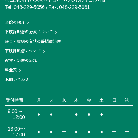
Tel.
048-229-5056
/ Fax. 048-229-5061
当院の紹介
下肢静脈瘤の治療について
網目・蜘蛛の巣状の静脈瘤治療
下肢静脈瘤について
診察・治療の流れ
料金表
お問い合わせ
受付時間
月
火
水
木
金
土
日
祝
9:00〜
●
●
ー
●
●
●
ー
ー
12:00
13:00〜
●
●
ー
●
●
●
ー
ー
17:00