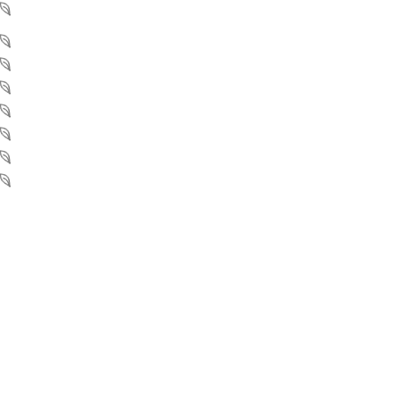
メニュー
医療脱毛
ヒゲ脱毛
美容点滴
ヒアルロン酸注射
スキンマリア
フェイシャル
マンジャロ・リベルサス
ニュース&ブログ
WEB予約